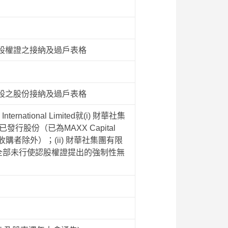
認股權證之接納及過戶表格
通股之股份接納及過戶表格
ational Limited就(i) 財華社集
行股份（已為MAXX Capital
彼等收購者除外）；(ii) 財華社集團有限
之全部未行使認股權證提出的強制性無