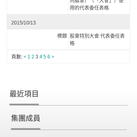
何續會）（「大會」）使
用的代表委任表格
2015/10/13
標題
股東特別大會 代表委任表
格
頁數:
<
1
2
3
4
5
6
>
最近項目
集團成員