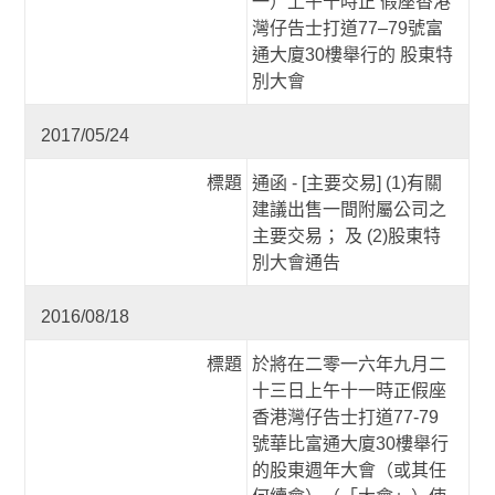
一）上午十時正 假座香港
灣仔告士打道77–79號富
通大廈30樓舉行的 股東特
別大會
2017/05/24
標題
通函 - [主要交易] (1)有關
建議出售一間附屬公司之
主要交易； 及 (2)股東特
別大會通告
2016/08/18
標題
於將在二零一六年九月二
十三日上午十一時正假座
香港灣仔告士打道77-79
號華比富通大廈30樓舉行
的股東週年大會（或其任