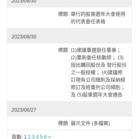
2023/08/30
標題
舉行的股東週年大會使用
的代表委任表格
2023/08/30
標題
(1)建議重選退任董事；
(2)重新委任核數師； (3)
授出購回股份及 發行股份
之一般授權； (4)建議修
訂現有公司細則及採納經
修訂及經重列公司細則；
及 (5)股東週年大會通告
2023/06/27
標題
展示文件 (多檔案)
頁數:
1
2
3
4
5
6
>